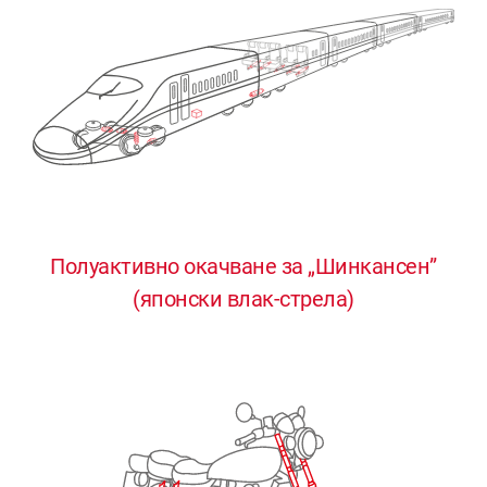
Полуактивно окачване за „Шинкансен”
0
0
0
0
0
(японски влак-стрела)
1
1
1
1
1
2
2
2
2
2