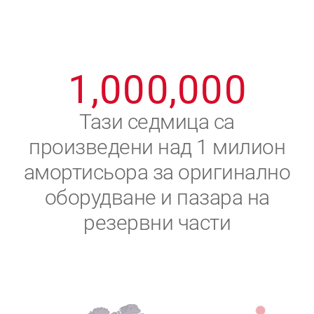
8
8
8
8
8
8
0
9
9
9
9
9
9
1
,
0
0
0
,
0
0
0
2
Тази седмица са
произведени над 1 милион
3
амортисьора за оригинално
4
оборудване и пазара на
резервни части
5
6