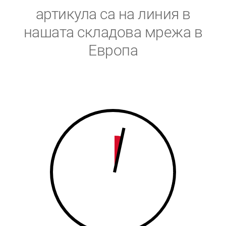
5
6
артикула са на линия в
6
7
нашата складова мрежа в
Европа
7
8
8
9
9
0
0