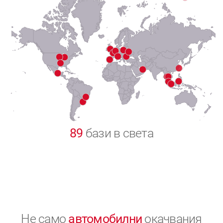
7
8
9
0
89
бази в света
Не само
автомобилни
окачвания