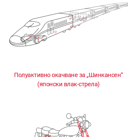
Полуактивно окачване за „Шинкансен”
0
0
0
0
0
(японски влак-стрела)
1
1
1
1
1
2
2
2
2
2