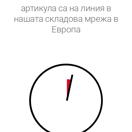
5
6
артикула са на линия в
6
7
нашата складова мрежа в
Европа
7
8
8
9
9
0
0