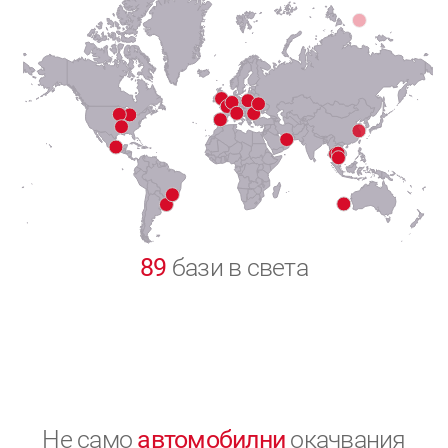
7
8
9
0
89
бази в света
Не само
автомобилни
окачвания