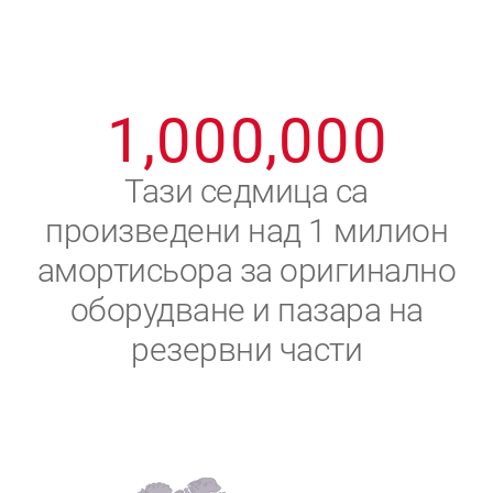
8
8
8
8
8
8
0
9
9
9
9
9
9
1
,
0
0
0
,
0
0
0
2
Тази седмица са
произведени над 1 милион
3
амортисьора за оригинално
4
оборудване и пазара на
резервни части
5
6