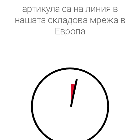
5
6
артикула са на линия в
6
7
нашата складова мрежа в
Европа
7
8
8
9
9
0
0