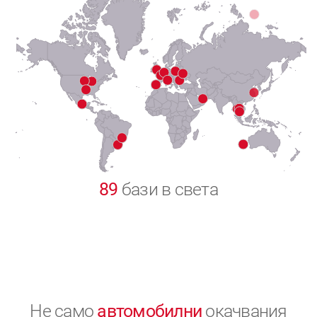
7
8
9
0
89
бази в света
Не само
автомобилни
окачвания