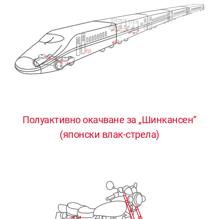
Полуактивно окачване за „Шинкансен”
0
0
0
0
0
(японски влак-стрела)
1
1
1
1
1
2
2
2
2
2