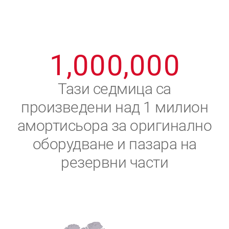
8
8
8
8
8
8
0
9
9
9
9
9
9
1
,
0
0
0
,
0
0
0
2
Тази седмица са
произведени над 1 милион
3
амортисьора за оригинално
4
оборудване и пазара на
резервни части
5
6