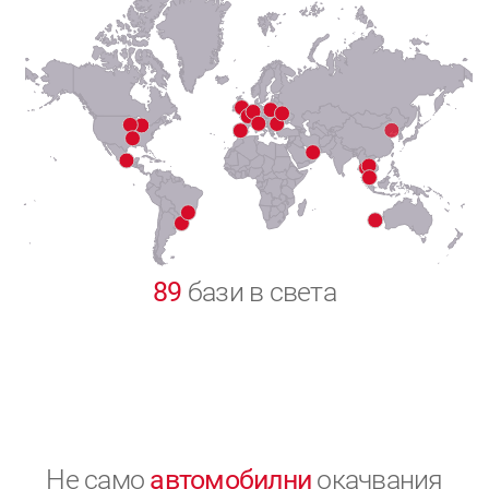
7
8
9
0
89
бази в света
Не само
автомобилни
окачвания