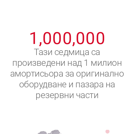
8
8
8
8
8
8
0
9
9
9
9
9
9
1
,
0
0
0
,
0
0
0
2
Тази седмица са
произведени над 1 милион
3
амортисьора за оригинално
4
оборудване и пазара на
резервни части
5
6