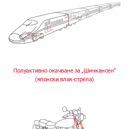
Полуактивно окачване за „Шинкансен”
0
0
0
0
0
(японски влак-стрела)
1
1
1
1
1
2
2
2
2
2