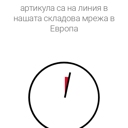
5
6
артикула са на линия в
6
7
нашата складова мрежа в
Европа
7
8
8
9
9
0
0