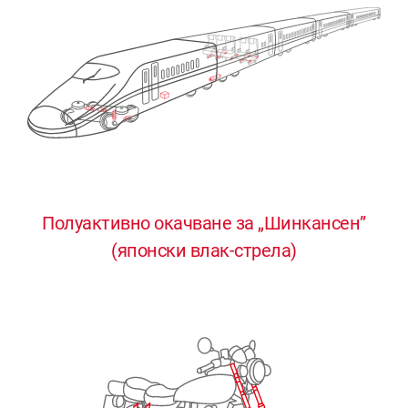
Полуактивно окачване за „Шинкансен”
0
0
0
0
0
(японски влак-стрела)
1
1
1
1
1
2
2
2
2
2