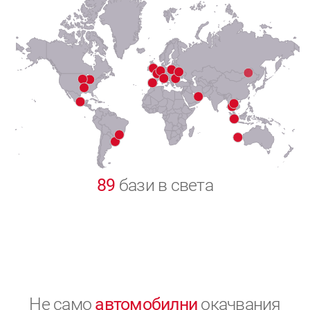
7
8
9
0
89
бази в света
Не само
автомобилни
окачвания