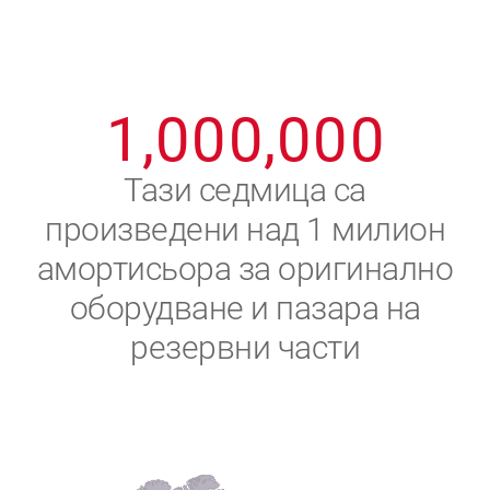
8
8
8
8
8
8
0
9
9
9
9
9
9
1
,
0
0
0
,
0
0
0
2
Тази седмица са
произведени над 1 милион
3
амортисьора за оригинално
4
оборудване и пазара на
резервни части
5
6