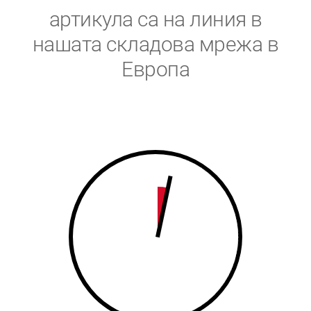
5
6
артикула са на линия в
6
7
нашата складова мрежа в
Европа
7
8
8
9
9
0
0