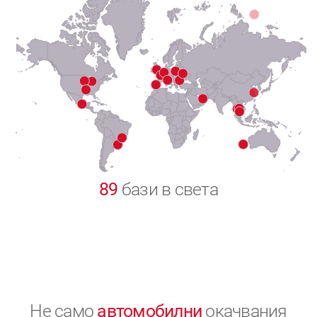
7
8
9
0
89
бази в света
Не само
автомобилни
окачвания