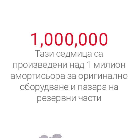
8
8
8
8
8
8
0
9
9
9
9
9
9
1
,
0
0
0
,
0
0
0
2
Тази седмица са
произведени над 1 милион
3
амортисьора за оригинално
4
оборудване и пазара на
резервни части
5
6