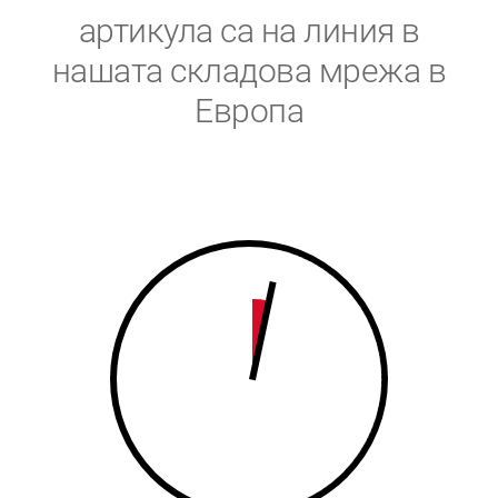
5
6
артикула са на линия в
6
7
нашата складова мрежа в
Европа
7
8
8
9
9
0
0