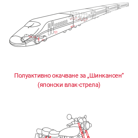
Полуактивно окачване за „Шинкансен”
0
0
0
0
0
(японски влак-стрела)
1
1
1
1
1
2
2
2
2
2