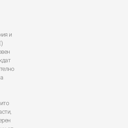
ния и
E)
овен
ждат
ително
за
оито
асти,
ерен