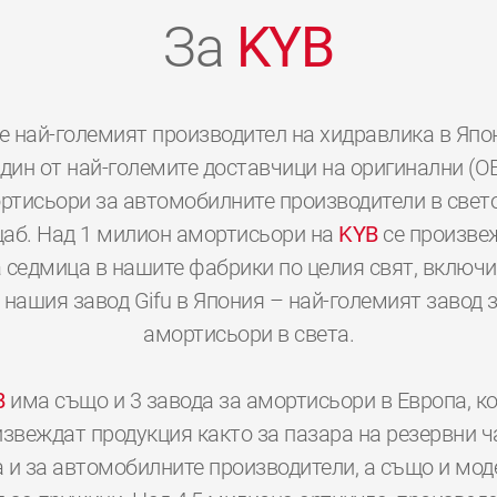
За
KYB
е най-големият производител на хидравлика в Япо
дин от най-големите доставчици на оригинални (O
ртисьори за автомобилните производители в свет
аб. Над 1 милион амортисьори на
KYB
се произве
 седмица в нашите фабрики по целия свят, включ
 нашия завод Gifu в Япония – най-големият завод 
амортисьори в света.
B
има също и 3 завода за амортисьори в Европа, к
звеждат продукция както за пазара на резервни ч
а и за автомобилните производители, а също и мод