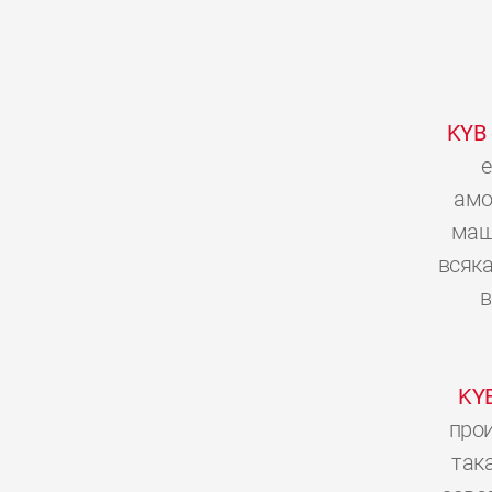
KYB
е
амо
мащ
всяка
в
KY
прои
так