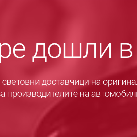
ре дошли 
е световни доставчици на оригина
за производителите на автомобил