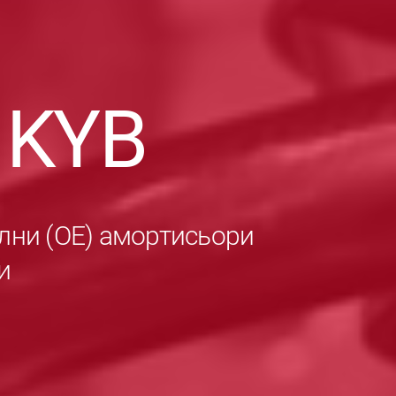
в
KYB
лни (ОЕ) амортисьори
и