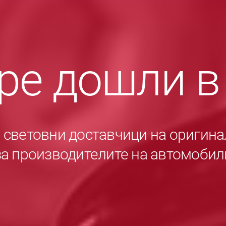
ре дошли 
е световни доставчици на оригина
за производителите на автомобил