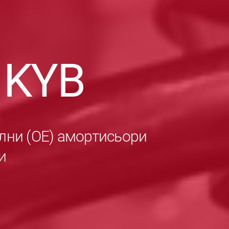
в
KYB
лни (ОЕ) амортисьори
и