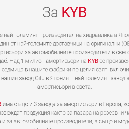
За
KYB
е най-големият производител на хидравлика в Япо
дин от най-големите доставчици на оригинални (O
ртисьори за автомобилните производители в свет
аб. Над 1 милион амортисьори на
KYB
се произве
 седмица в нашите фабрики по целия свят, включ
 нашия завод Gifu в Япония – най-големият завод 
амортисьори в света.
B
има също и 3 завода за амортисьори в Европа, к
звеждат продукция както за пазара на резервни ч
а и за автомобилните производители, а също и мод