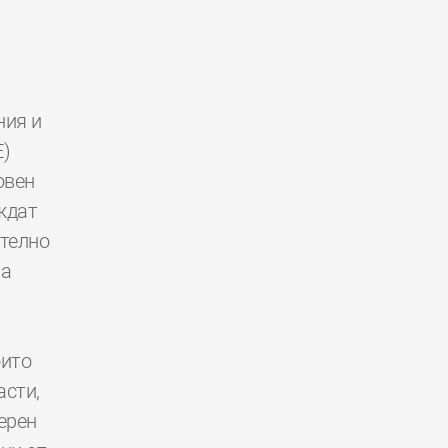
ния и
E)
овен
ждат
ително
за
оито
асти,
ерен