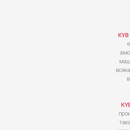
KYB
е
амо
мащ
всяка
в
KY
прои
так