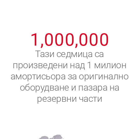
8
8
8
8
8
8
0
9
9
9
9
9
9
1
,
0
0
0
,
0
0
0
2
Тази седмица са
произведени над 1 милион
3
амортисьора за оригинално
4
оборудване и пазара на
резервни части
5
6