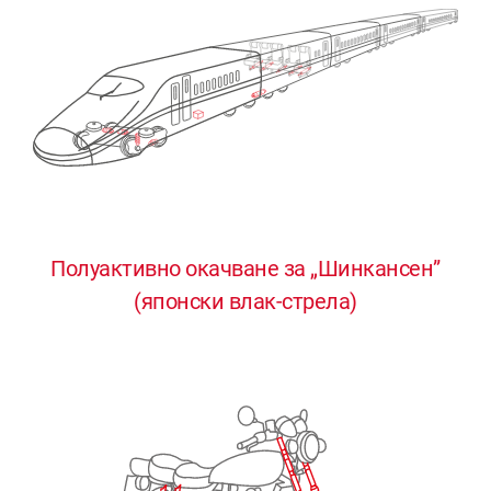
Полуактивно окачване за „Шинкансен”
0
0
0
0
0
(японски влак-стрела)
1
1
1
1
1
2
2
2
2
2