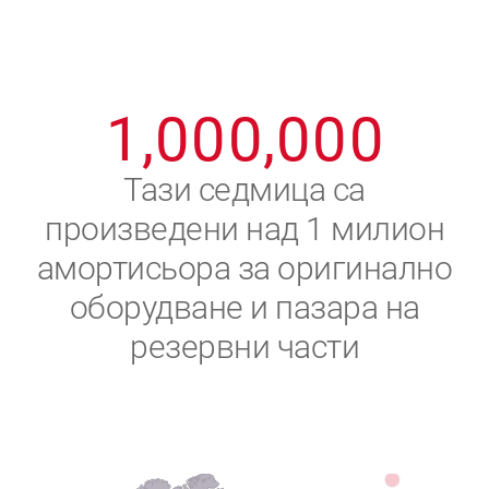
8
8
8
8
8
8
0
9
9
9
9
9
9
1
,
0
0
0
,
0
0
0
2
Тази седмица са
произведени над 1 милион
3
амортисьора за оригинално
4
оборудване и пазара на
резервни части
5
6