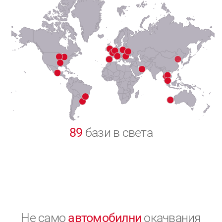
7
8
9
0
89
бази в света
Не само
автомобилни
окачвания