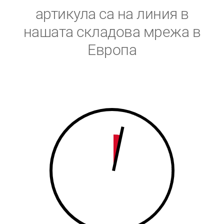
5
6
артикула са на линия в
6
7
нашата складова мрежа в
Европа
7
8
8
9
9
0
0