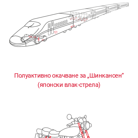
Полуактивно окачване за „Шинкансен”
0
0
0
0
0
(японски влак-стрела)
1
1
1
1
1
2
2
2
2
2