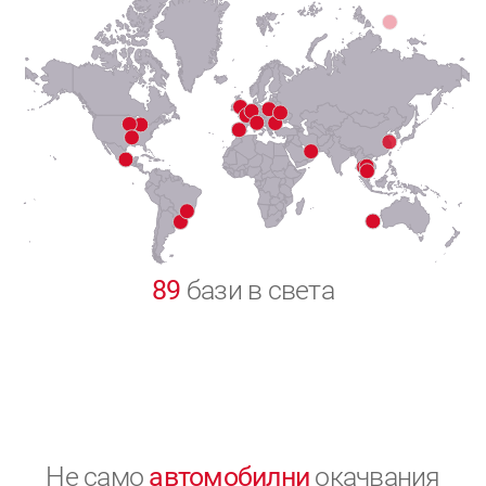
7
8
9
0
89
бази в света
Не само
автомобилни
окачвания