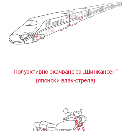
Полуактивно окачване за „Шинкансен”
0
0
0
0
0
(японски влак-стрела)
1
1
1
1
1
2
2
2
2
2