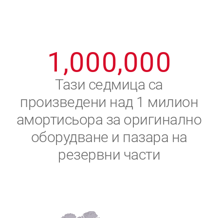
8
8
8
8
8
8
0
9
9
9
9
9
9
1
,
0
0
0
,
0
0
0
2
Тази седмица са
произведени над 1 милион
3
амортисьора за оригинално
4
оборудване и пазара на
резервни части
5
6