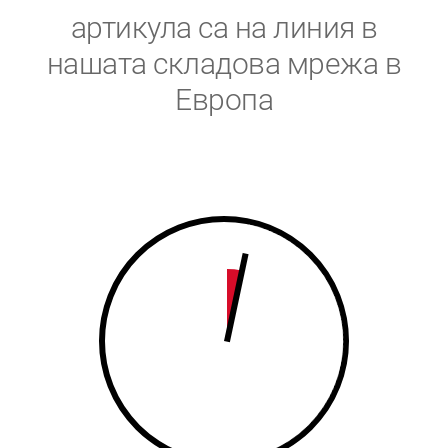
5
6
артикула са на линия в
6
7
нашата складова мрежа в
Европа
7
8
8
9
9
0
0