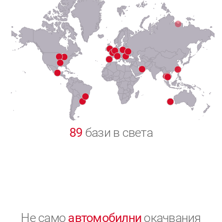
7
8
9
0
89
бази в света
Не само
автомобилни
окачвания