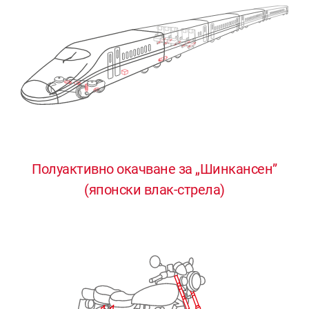
Полуактивно окачване за „Шинкансен”
0
0
0
0
0
(японски влак-стрела)
1
1
1
1
1
2
2
2
2
2