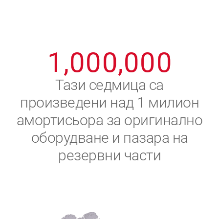
8
8
8
8
8
8
0
9
9
9
9
9
9
1
,
0
0
0
,
0
0
0
2
Тази седмица са
произведени над 1 милион
3
амортисьора за оригинално
4
оборудване и пазара на
резервни части
5
6