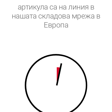
5
6
артикула са на линия в
6
7
нашата складова мрежа в
Европа
7
8
8
9
9
0
0