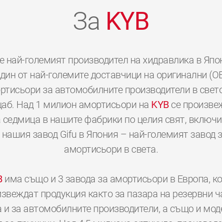
За
KYB
е най-големият производител на хидравлика в Япо
дин от най-големите доставчици на оригинални (O
ртисьори за автомобилните производители в свет
аб. Над 1 милион амортисьори на
KYB
се произве
 седмица в нашите фабрики по целия свят, включ
 нашия завод Gifu в Япония – най-големият завод 
амортисьори в света.
B
има също и 3 завода за амортисьори в Европа, к
звеждат продукция както за пазара на резервни ч
а и за автомобилните производители, а също и мод