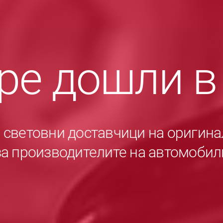
ре дошли 
е световни доставчици на оригина
за производителите на автомобил