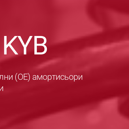
в
KYB
лни (ОЕ) амортисьори
и