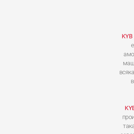
KYB
е
амо
мащ
всяка
в
KY
прои
так