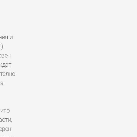
ния и
E)
овен
ждат
ително
за
оито
асти,
ерен