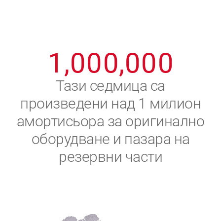
8
8
8
8
8
8
0
9
9
9
9
9
9
1
,
0
0
0
,
0
0
0
2
Тази седмица са
произведени над 1 милион
3
амортисьора за оригинално
4
оборудване и пазара на
резервни части
5
6