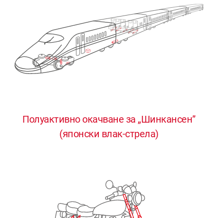
Полуактивно окачване за „Шинкансен”
0
0
0
0
0
(японски влак-стрела)
1
1
1
1
1
2
2
2
2
2