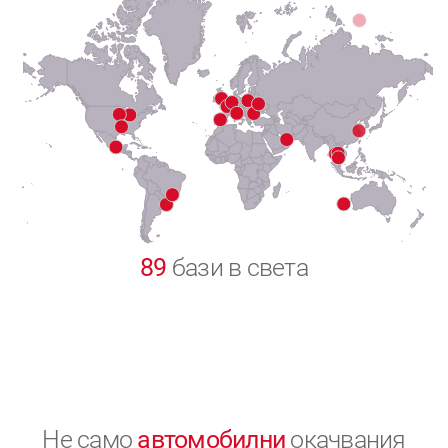
7
8
9
0
89
бази в света
Не само
автомобилни
окачвания