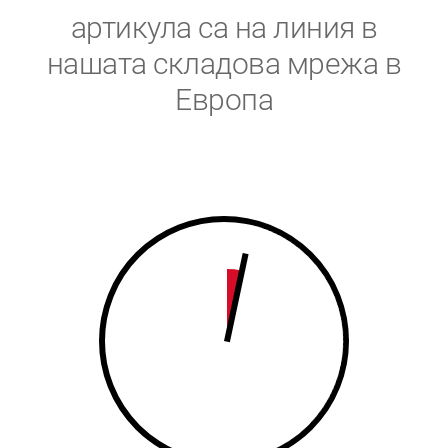
5
6
артикула са на линия в
6
7
нашата складова мрежа в
Европа
7
8
8
9
9
0
0