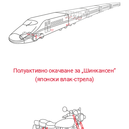
Полуактивно окачване за „Шинкансен”
0
0
0
0
0
(японски влак-стрела)
1
1
1
1
1
2
2
2
2
2