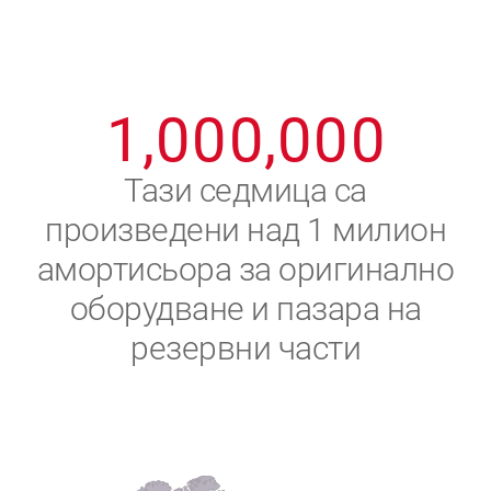
8
8
8
8
8
8
0
9
9
9
9
9
9
1
,
0
0
0
,
0
0
0
2
Тази седмица са
произведени над 1 милион
3
амортисьора за оригинално
4
оборудване и пазара на
резервни части
5
6