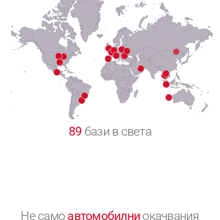
7
8
9
0
89
бази в света
Не само
автомобилни
окачвания