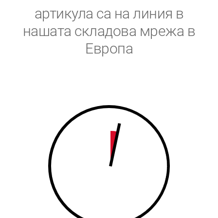
5
6
артикула са на линия в
6
7
нашата складова мрежа в
Европа
7
8
8
9
9
0
0