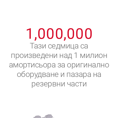
8
8
8
8
8
8
0
9
9
9
9
9
9
1
,
0
0
0
,
0
0
0
2
Тази седмица са
произведени над 1 милион
3
амортисьора за оригинално
4
оборудване и пазара на
резервни части
5
6