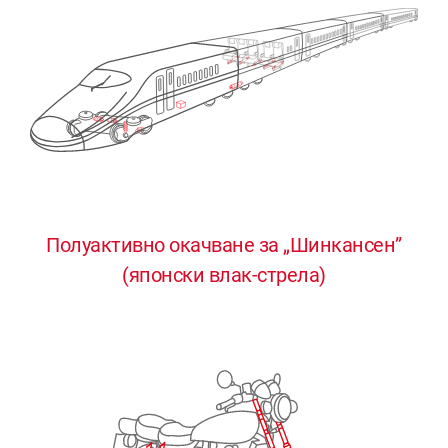
Полуактивно окачване за „Шинкансен”
0
0
0
0
0
(японски влак-стрела)
1
1
1
1
1
2
2
2
2
2