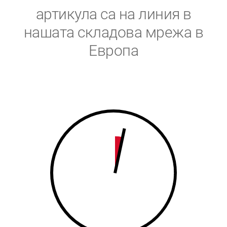
5
6
артикула са на линия в
6
7
нашата складова мрежа в
Европа
7
8
8
9
9
0
0