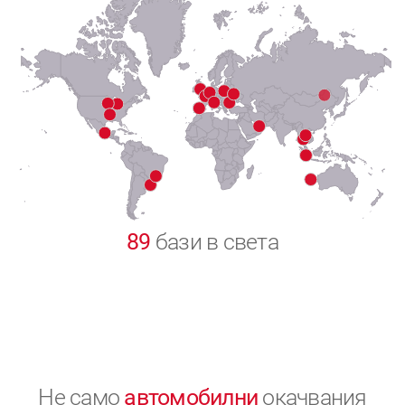
7
8
9
0
89
бази в света
Не само
автомобилни
окачвания