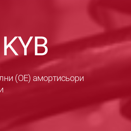
в
KYB
лни (ОЕ) амортисьори
и