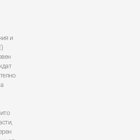
ния и
E)
овен
ждат
ително
за
оито
асти,
ерен