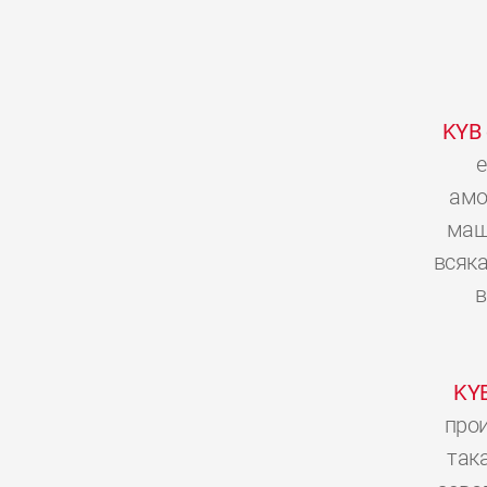
KYB
е
амо
мащ
всяка
в
KY
прои
так