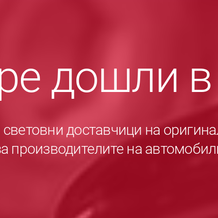
ре дошли 
е световни доставчици на оригина
за производителите на автомобил