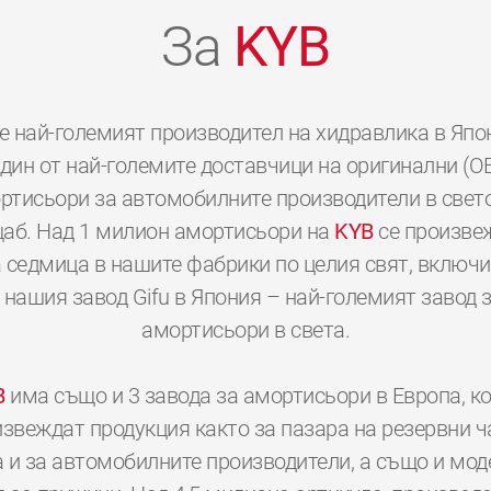
За
KYB
е най-големият производител на хидравлика в Япо
дин от най-големите доставчици на оригинални (O
ртисьори за автомобилните производители в свет
аб. Над 1 милион амортисьори на
KYB
се произве
 седмица в нашите фабрики по целия свят, включ
 нашия завод Gifu в Япония – най-големият завод 
амортисьори в света.
B
има също и 3 завода за амортисьори в Европа, к
звеждат продукция както за пазара на резервни ч
а и за автомобилните производители, а също и мод