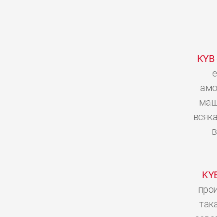
KYB
е
амо
мащ
всяка
в
KY
прои
так