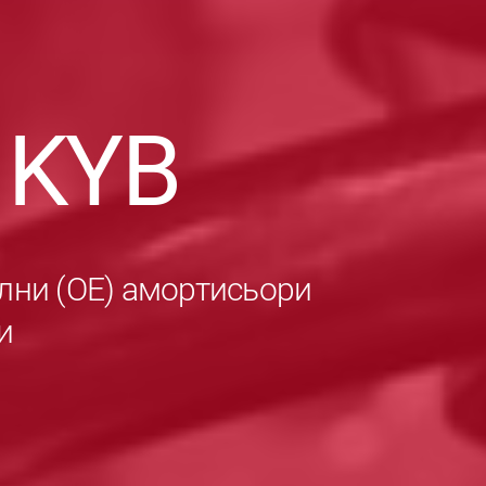
в
KYB
лни (ОЕ) амортисьори
и