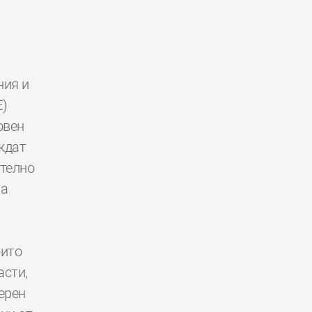
ния и
E)
овен
ждат
ително
за
оито
асти,
ерен