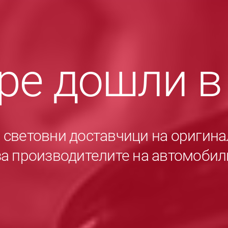
ре дошли 
е световни доставчици на оригина
за производителите на автомобил