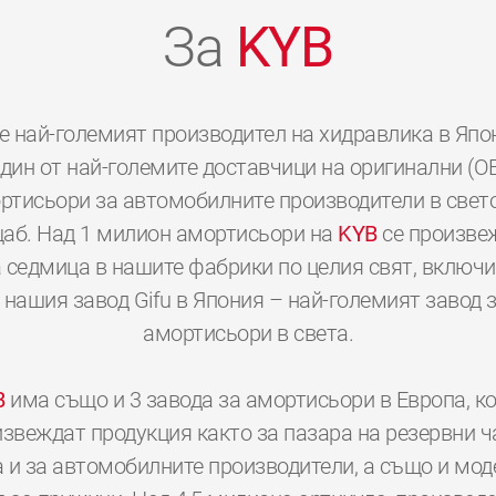
За
KYB
е най-големият производител на хидравлика в Япо
дин от най-големите доставчици на оригинални (O
ртисьори за автомобилните производители в свет
аб. Над 1 милион амортисьори на
KYB
се произве
 седмица в нашите фабрики по целия свят, включ
 нашия завод Gifu в Япония – най-големият завод 
амортисьори в света.
B
има също и 3 завода за амортисьори в Европа, к
звеждат продукция както за пазара на резервни ч
а и за автомобилните производители, а също и мод