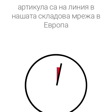
5
6
артикула са на линия в
6
7
нашата складова мрежа в
Европа
7
8
8
9
9
0
0