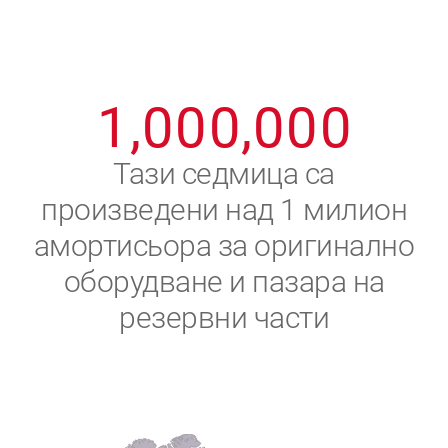
8
8
8
8
8
8
0
9
9
9
9
9
9
1
,
0
0
0
,
0
0
0
2
Тази седмица са
произведени над 1 милион
3
амортисьора за оригинално
4
оборудване и пазара на
резервни части
5
6