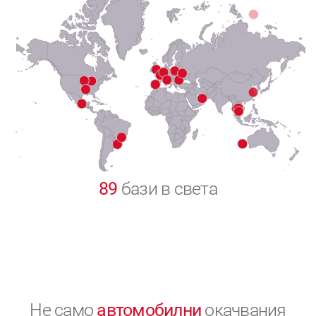
7
8
9
0
89
бази в света
Не само
автомобилни
окачвания