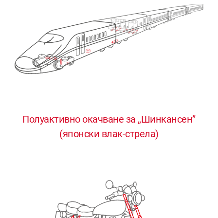
Полуактивно окачване за „Шинкансен”
0
0
0
0
0
(японски влак-стрела)
1
1
1
1
1
2
2
2
2
2