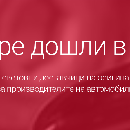
ре дошли 
е световни доставчици на оригина
за производителите на автомобил