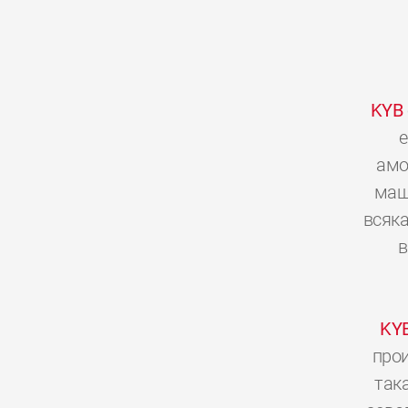
KYB
е
амо
мащ
всяка
в
KY
прои
так