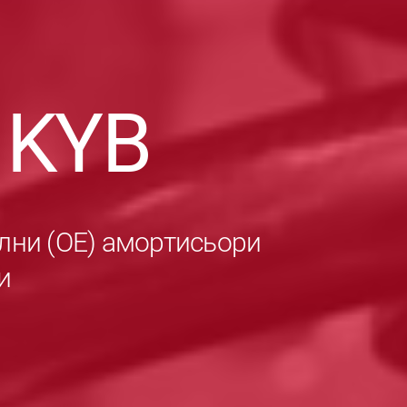
в
KYB
лни (ОЕ) амортисьори
и