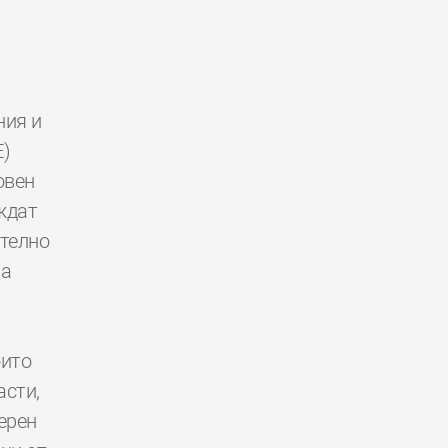
ния и
E)
овен
ждат
ително
за
оито
асти,
ерен