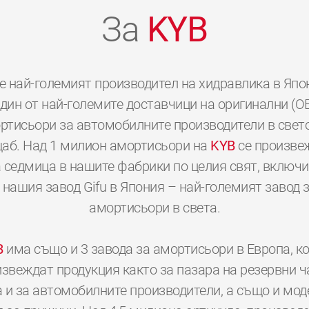
За
KYB
е най-големият производител на хидравлика в Япо
дин от най-големите доставчици на оригинални (O
ртисьори за автомобилните производители в свет
аб. Над 1 милион амортисьори на
KYB
се произве
 седмица в нашите фабрики по целия свят, включ
 нашия завод Gifu в Япония – най-големият завод 
амортисьори в света.
B
има също и 3 завода за амортисьори в Европа, к
звеждат продукция както за пазара на резервни ч
а и за автомобилните производители, а също и мод