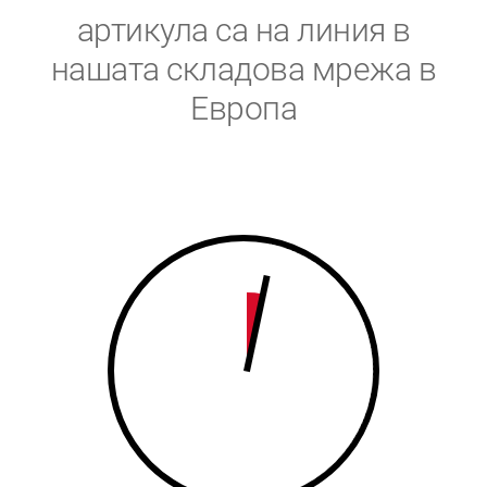
5
6
артикула са на линия в
6
7
нашата складова мрежа в
Европа
7
8
8
9
9
0
0