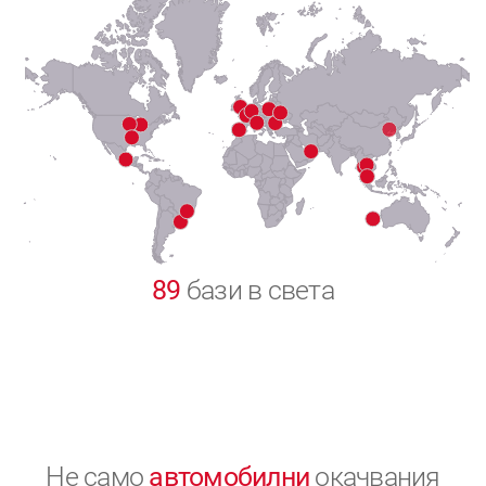
7
8
9
0
89
бази в света
Не само
автомобилни
окачвания