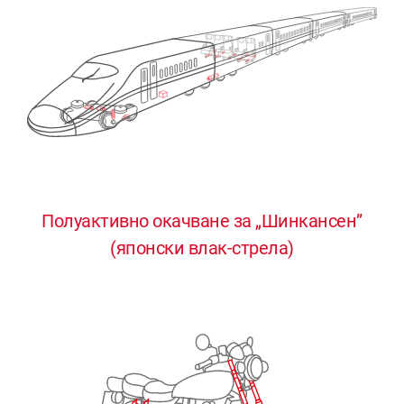
Полуактивно окачване за „Шинкансен”
0
0
0
0
0
(японски влак-стрела)
1
1
1
1
1
2
2
2
2
2