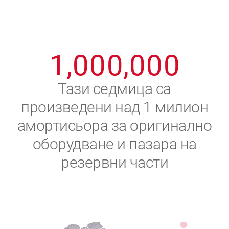
8
8
8
8
8
8
0
9
9
9
9
9
9
1
,
0
0
0
,
0
0
0
2
Тази седмица са
произведени над 1 милион
3
амортисьора за оригинално
4
оборудване и пазара на
резервни части
5
6